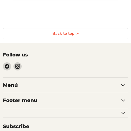
Back to top
Follow us
Find
Find
us
us
on
on
Facebook
Instagram
Menú
Footer menu
Subscribe