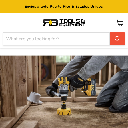
Envios a todo Puerto Rico & Estados Unidos!
Menu
View
cart