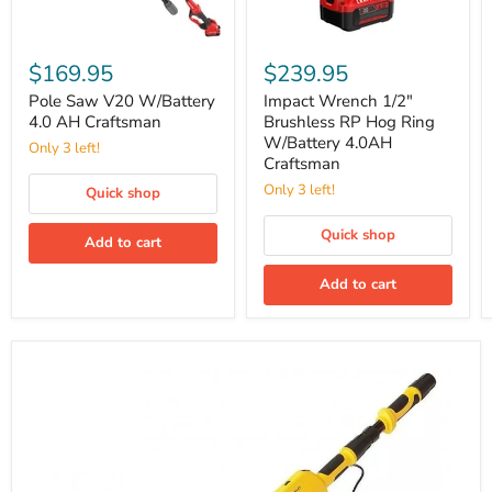
Pole
Impact
Saw
Wrench
$169.95
$239.95
V20
1/2"
W/Battery
Brushless
Pole Saw V20 W/Battery
Impact Wrench 1/2"
4.0
RP
4.0 AH Craftsman
Brushless RP Hog Ring
AH
Hog
W/Battery 4.0AH
Only 3 left!
Craftsman
Ring
Craftsman
W/Battery
4.0AH
Only 3 left!
Quick shop
Craftsman
Quick shop
Add to cart
Add to cart