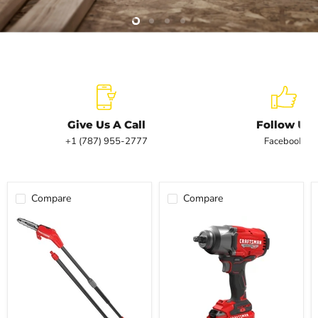
Slide
Slide
Slide
Slide
2
3
4
1
Slide
1
of
4
Give Us A Call
Follow Us
+1 (787) 955-2777
Facebook
Compare
Compare